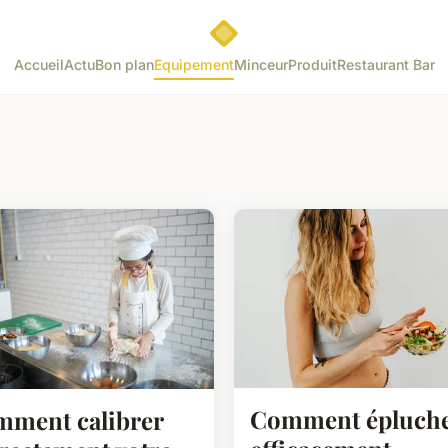
Accueil
Actu
Bon plan
Equipement
Minceur
Produit
Restaurant Bar
Comment épluch
ment calibrer