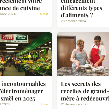
efficacement
rectement votre
différents types
ance de cuisine
d'aliments ?
tobre 2024
5 min
28 octobre 2024
 incontournables
Les secrets des
l'électroménager
recettes de grand
israël en 2025
mère à redécouvr
let 2025
7 min
12 décembre 2025