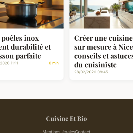
 poêles inox
Créer une cuisine
ient durabilité et
sur mesure à Nice
sson parfaite
conseils et astuce
du cuisiniste
2026 11:11
8 min
28/02/2026 08:45
Cuisine Et Bio
Mentions légales
Contact