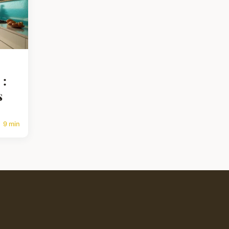
 :
s
9 min