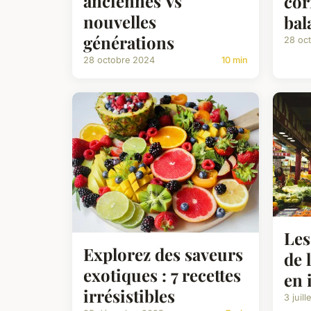
anciennes Vs
cor
nouvelles
bal
générations
28 oc
28 octobre 2024
10 min
Les
Explorez des saveurs
de 
exotiques : 7 recettes
en 
irrésistibles
3 juil