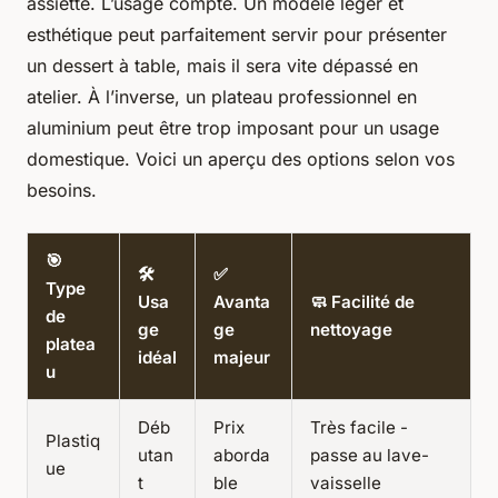
assiette. L’usage compte. Un modèle léger et
esthétique peut parfaitement servir pour présenter
un dessert à table, mais il sera vite dépassé en
atelier. À l’inverse, un plateau professionnel en
aluminium peut être trop imposant pour un usage
domestique. Voici un aperçu des options selon vos
besoins.
🎯
🛠️
✅
Type
Usa
Avanta
🧼 Facilité de
de
ge
ge
nettoyage
platea
idéal
majeur
u
Déb
Prix
Très facile -
Plastiq
utan
aborda
passe au lave-
ue
t
ble
vaisselle