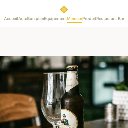
Accueil
Actu
Bon plan
Equipement
Minceur
Produit
Restaurant Bar