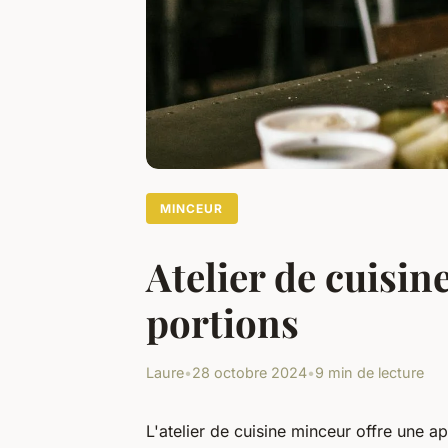
MINCEUR
Atelier de cuisin
portions
Laure
•
28 octobre 2024
•
9 min de lecture
L'atelier de cuisine minceur offre une a