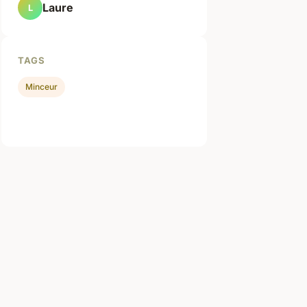
Laure
L
TAGS
Minceur